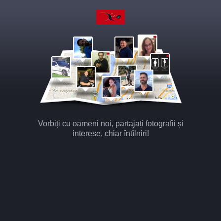
Vorbiți cu oameni noi, partajați fotografii și
interese, chiar întîlniri!