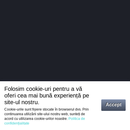
Folosim cookie-uri pentru a vă
oferi cea mai bună experiență pe
site-ul nostru.
Accept
Cookie-urile sunt fișiere stocate în browserul dvs. Prin
Intrați
continuarea utilizării site-ului nostru web, sunteți de
acord cu utilizarea cookie-urilor noastre.
Politica de
Înregistrare
confidențialitate