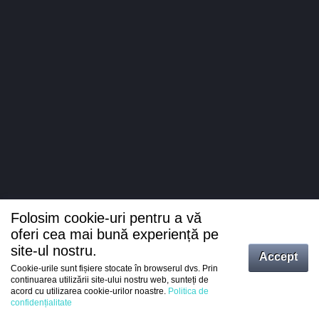
Folosim cookie-uri pentru a vă
oferi cea mai bună experiență pe
site-ul nostru.
Accept
Cookie-urile sunt fișiere stocate în browserul dvs. Prin
Intrați
continuarea utilizării site-ului nostru web, sunteți de
acord cu utilizarea cookie-urilor noastre.
Politica de
Înregistrare
confidențialitate