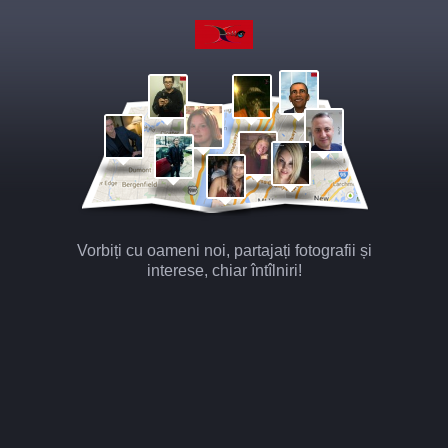
Vorbiți cu oameni noi, partajați fotografii și
interese, chiar întîlniri!