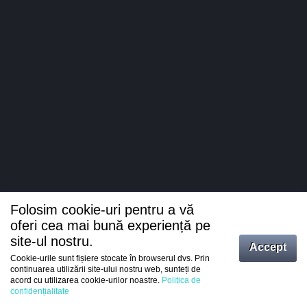
Folosim cookie-uri pentru a vă
oferi cea mai bună experiență pe
site-ul nostru.
Accept
Cookie-urile sunt fișiere stocate în browserul dvs. Prin
Intrați
continuarea utilizării site-ului nostru web, sunteți de
acord cu utilizarea cookie-urilor noastre.
Politica de
Înregistrare
confidențialitate