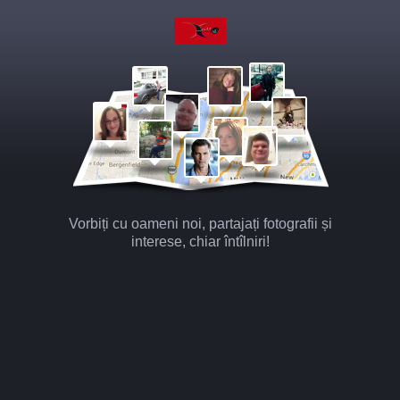
Vorbiți cu oameni noi, partajați fotografii și
interese, chiar întîlniri!