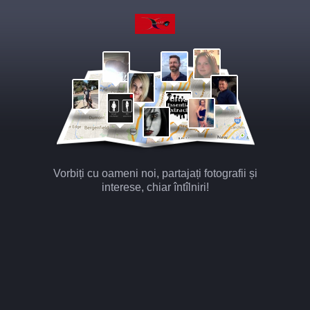
Vorbiți cu oameni noi, partajați fotografii și
interese, chiar întîlniri!