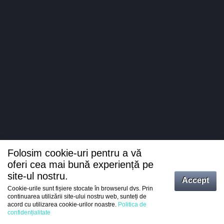
Folosim cookie-uri pentru a vă
oferi cea mai bună experiență pe
site-ul nostru.
Accept
Cookie-urile sunt fișiere stocate în browserul dvs. Prin
Intrați
continuarea utilizării site-ului nostru web, sunteți de
acord cu utilizarea cookie-urilor noastre.
Politica de
Înregistrare
confidențialitate