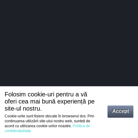
Folosim cookie-uri pentru a vă
oferi cea mai bună experiență pe
site-ul nostru.
Accept
Cookie-urile sunt fișiere stocate în browserul dvs. Prin
Intrați
continuarea utilizării site-ului nostru web, sunteți de
acord cu utilizarea cookie-urilor noastre.
Politica de
Înregistrare
confidențialitate