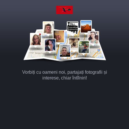
Vorbiți cu oameni noi, partajați fotografii și
interese, chiar întîlniri!