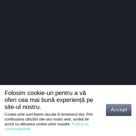
Folosim cookie-uri pentru a vă
oferi cea mai bună experiență pe
site-ul nostru.
Accept
Cookie-urile sunt fișiere stocate în browserul dvs. Prin
Intrați
continuarea utilizării site-ului nostru web, sunteți de
acord cu utilizarea cookie-urilor noastre.
Politica de
Înregistrare
confidențialitate