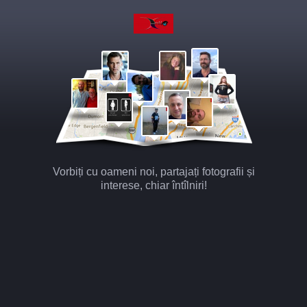
Vorbiți cu oameni noi, partajați fotografii și
interese, chiar întîlniri!