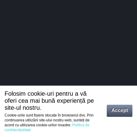
Folosim cookie-uri pentru a vă
oferi cea mai bună experiență pe
site-ul nostru.
Accept
Cookie-urile sunt fișiere stocate în browserul dvs. Prin
Intrați
continuarea utilizării site-ului nostru web, sunteți de
acord cu utilizarea cookie-urilor noastre.
Politica de
Înregistrare
confidențialitate