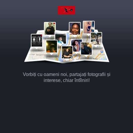
Vorbiți cu oameni noi, partajați fotografii și
interese, chiar întîlniri!