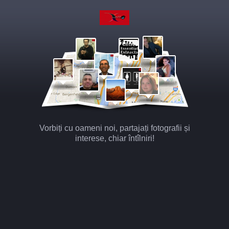
Vorbiți cu oameni noi, partajați fotografii și
interese, chiar întîlniri!