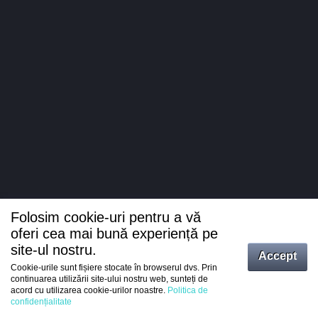
Folosim cookie-uri pentru a vă
oferi cea mai bună experiență pe
site-ul nostru.
Accept
Cookie-urile sunt fișiere stocate în browserul dvs. Prin
Intrați
continuarea utilizării site-ului nostru web, sunteți de
acord cu utilizarea cookie-urilor noastre.
Politica de
Înregistrare
confidențialitate