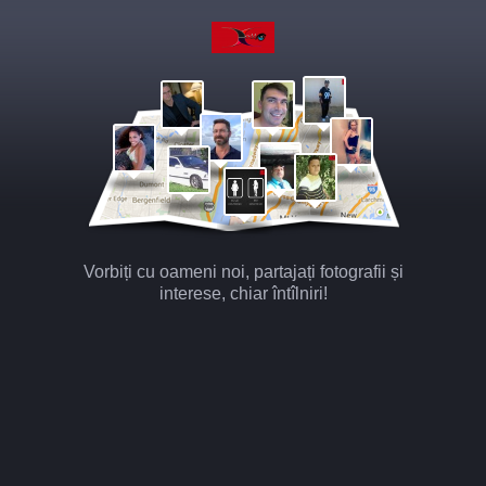
Vorbiți cu oameni noi, partajați fotografii și
interese, chiar întîlniri!