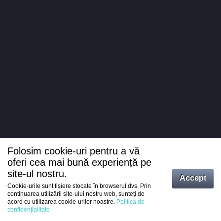
Folosim cookie-uri pentru a vă
oferi cea mai bună experiență pe
site-ul nostru.
Accept
Cookie-urile sunt fișiere stocate în browserul dvs. Prin
Intrați
continuarea utilizării site-ului nostru web, sunteți de
acord cu utilizarea cookie-urilor noastre.
Politica de
Înregistrare
confidențialitate