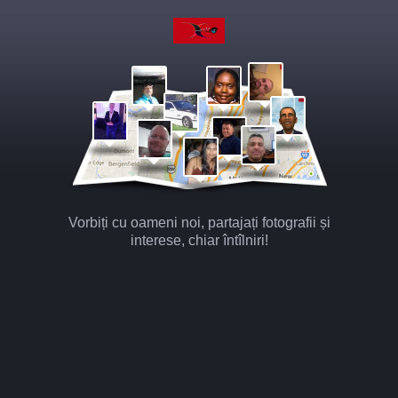
Vorbiți cu oameni noi, partajați fotografii și
interese, chiar întîlniri!