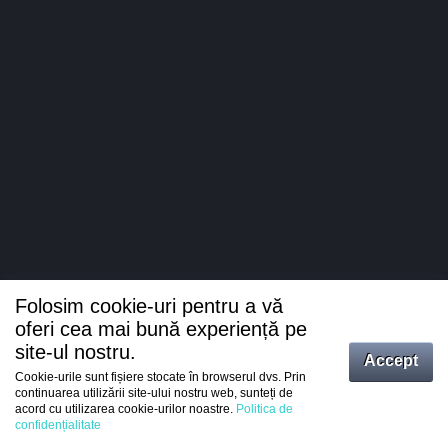
Folosim cookie-uri pentru a vă
oferi cea mai bună experiență pe
site-ul nostru.
Accept
Cookie-urile sunt fișiere stocate în browserul dvs. Prin
Intrați
continuarea utilizării site-ului nostru web, sunteți de
acord cu utilizarea cookie-urilor noastre.
Politica de
Înregistrare
confidențialitate