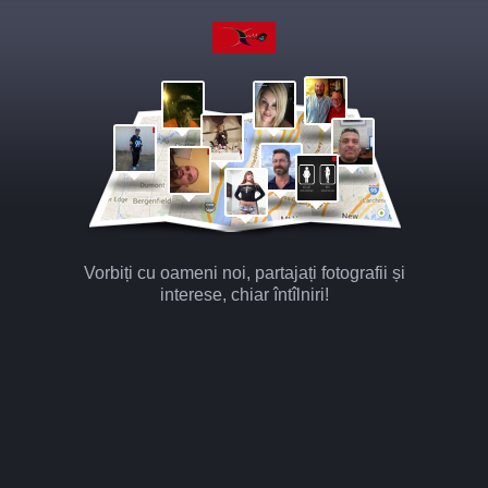
Vorbiți cu oameni noi, partajați fotografii și
interese, chiar întîlniri!