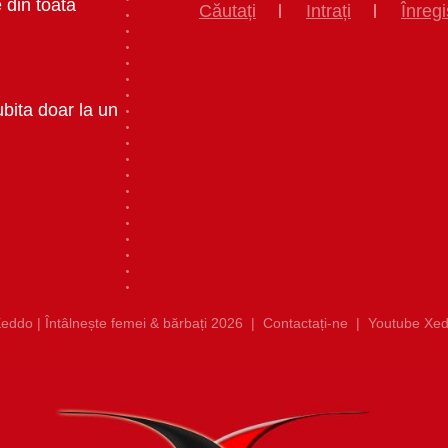
 din toata
Căutați
Intrați
Înregi
ubita doar la un
eddo | Întâlnește femei & bărbați 2026
|
Contactați-ne
|
Youtube Xed