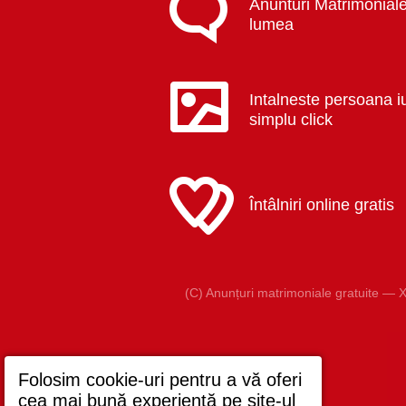
Anunturi Matrimoniale
lumea
Intalneste persoana i
simplu click
Întâlniri online gratis
(C) Anunțuri matrimoniale gratuite — X
Folosim cookie-uri pentru a vă oferi
cea mai bună experiență pe site-ul