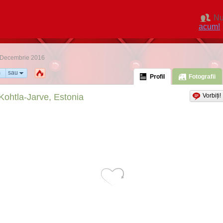
Nu
acum!
 6 Decembrie 2016
m
sau
Profil
Fotografii
Kohtla-Jarve, Estonia
Vorbiți!