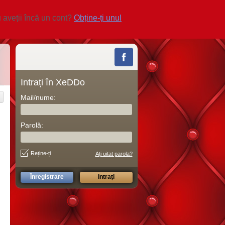
 aveții încă un cont?
Obține-ți unul
Intrați în XeDDo
Mail/nume:
Parolă:
Reține-ți
Ați uitat parola?