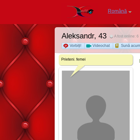
Română
Aleksandr
, 43
A fost online:
Vorbiți!
Videochat
Sună acu
Prieteni. femei