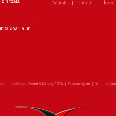
 din toata
Căutați
Intrați
Înregi
ubita doar la un
eddo | Întâlnește femei & bărbați 2026
|
Contactați-ne
|
Youtube Xed