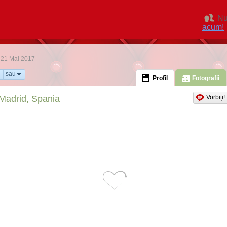
Nu
acum!
: 21 Mai 2017
sau
Profil
Fotografii
Madrid, Spania
Vorbiți!