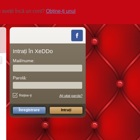
 aveții încă un cont?
Obține-ți unul
Intrați în XeDDo
Mail/nume:
Parolă:
Reține-ți
Ați uitat parola?