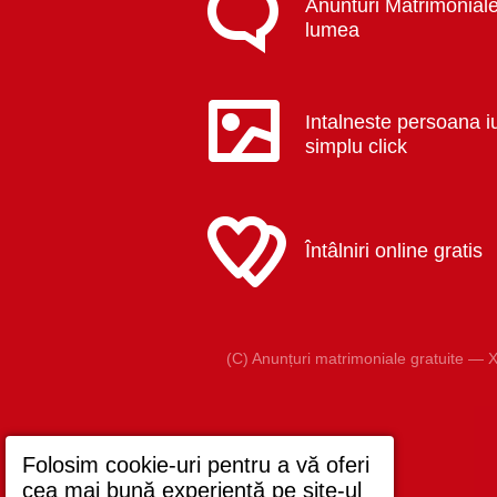
Anunturi Matrimoniale
lumea
Intalneste persoana i
simplu click
Întâlniri online gratis
(C) Anunțuri matrimoniale gratuite — X
Folosim cookie-uri pentru a vă oferi
cea mai bună experiență pe site-ul