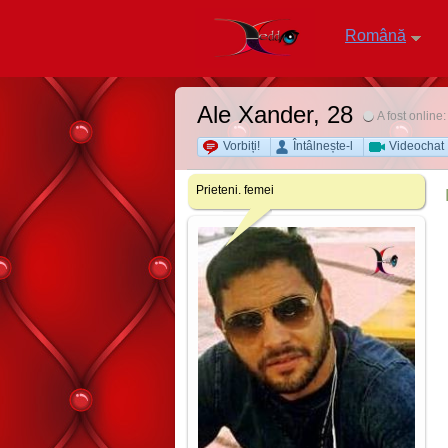
Română
Ale Xander
, 28
A fost online
Vorbiți!
Întâlnește-l
Videochat
Prieteni. femei