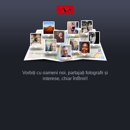
Vorbiți cu oameni noi, partajați fotografii și
interese, chiar întîlniri!