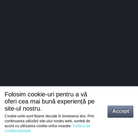
Folosim cookie-uri pentru a vă
oferi cea mai bună experiență pe
site-ul nostru.
Accept
Cookie-urile sunt fișiere stocate în browserul dvs. Prin
Intrați
continuarea utilizării site-ului nostru web, sunteți de
acord cu utilizarea cookie-urilor noastre.
Politica de
Înregistrare
confidențialitate