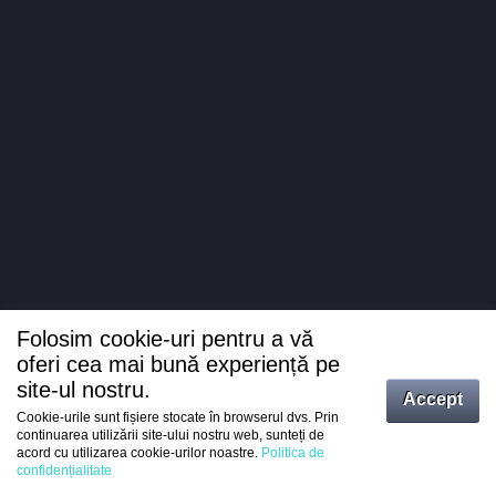
Folosim cookie-uri pentru a vă
oferi cea mai bună experiență pe
site-ul nostru.
Accept
Cookie-urile sunt fișiere stocate în browserul dvs. Prin
Intrați
continuarea utilizării site-ului nostru web, sunteți de
acord cu utilizarea cookie-urilor noastre.
Politica de
Înregistrare
confidențialitate