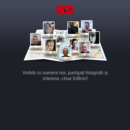
Vorbiți cu oameni noi, partajați fotografii și
interese, chiar întîlniri!