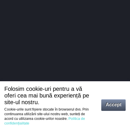
Folosim cookie-uri pentru a vă
oferi cea mai bună experiență pe
site-ul nostru.
Accept
Cookie-urile sunt fișiere stocate în browserul dvs. Prin
Intrați
continuarea utilizării site-ului nostru web, sunteți de
acord cu utilizarea cookie-urilor noastre.
Politica de
Înregistrare
confidențialitate