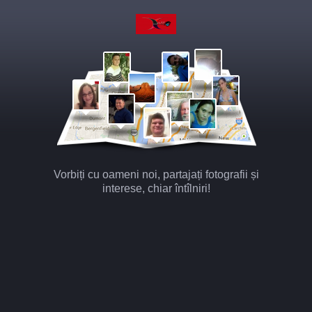
Vorbiți cu oameni noi, partajați fotografii și
interese, chiar întîlniri!