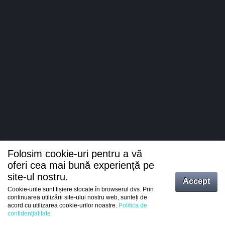
Folosim cookie-uri pentru a vă
oferi cea mai bună experiență pe
site-ul nostru.
Accept
Cookie-urile sunt fișiere stocate în browserul dvs. Prin
Intrați
continuarea utilizării site-ului nostru web, sunteți de
acord cu utilizarea cookie-urilor noastre.
Politica de
Înregistrare
confidențialitate