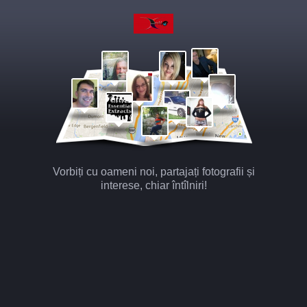
Vorbiți cu oameni noi, partajați fotografii și
interese, chiar întîlniri!