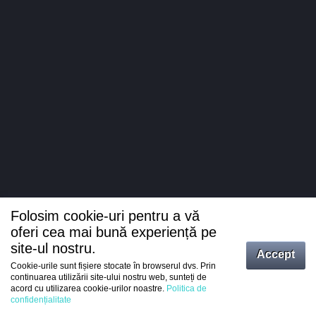
Folosim cookie-uri pentru a vă
oferi cea mai bună experiență pe
site-ul nostru.
Accept
Cookie-urile sunt fișiere stocate în browserul dvs. Prin
Intrați
continuarea utilizării site-ului nostru web, sunteți de
acord cu utilizarea cookie-urilor noastre.
Politica de
Înregistrare
confidențialitate