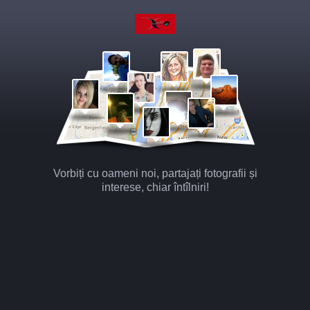
Vorbiți cu oameni noi, partajați fotografii și
interese, chiar întîlniri!