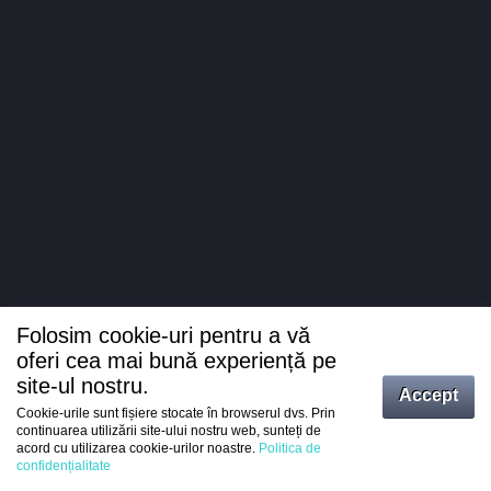
Folosim cookie-uri pentru a vă
oferi cea mai bună experiență pe
site-ul nostru.
Accept
Cookie-urile sunt fișiere stocate în browserul dvs. Prin
Intrați
continuarea utilizării site-ului nostru web, sunteți de
acord cu utilizarea cookie-urilor noastre.
Politica de
Înregistrare
confidențialitate