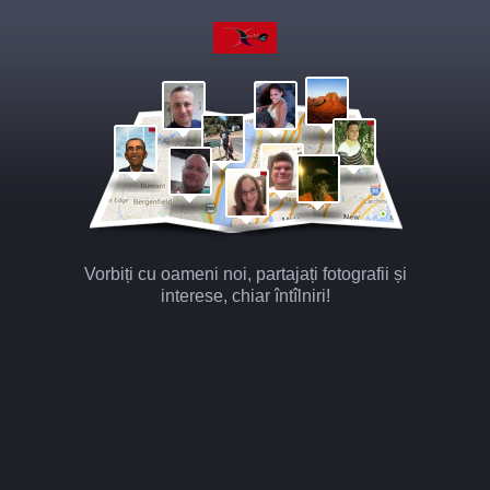
Vorbiți cu oameni noi, partajați fotografii și
interese, chiar întîlniri!