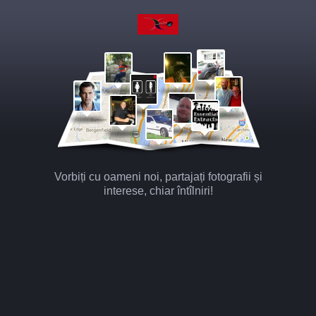
Vorbiți cu oameni noi, partajați fotografii și
interese, chiar întîlniri!