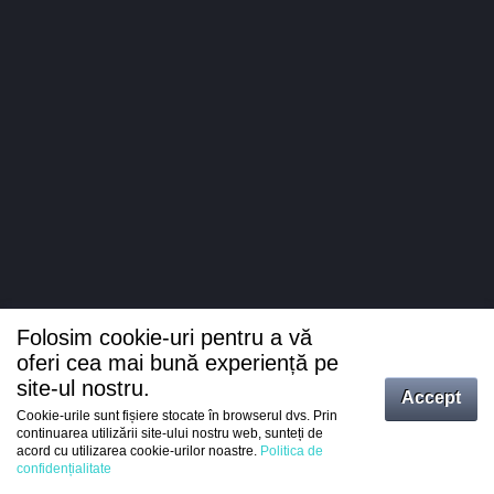
Folosim cookie-uri pentru a vă
oferi cea mai bună experiență pe
site-ul nostru.
Accept
Cookie-urile sunt fișiere stocate în browserul dvs. Prin
Intrați
continuarea utilizării site-ului nostru web, sunteți de
acord cu utilizarea cookie-urilor noastre.
Politica de
Înregistrare
confidențialitate