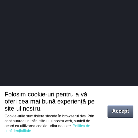
Folosim cookie-uri pentru a vă
oferi cea mai bună experiență pe
site-ul nostru.
Accept
Cookie-urile sunt fișiere stocate în browserul dvs. Prin
Intrați
continuarea utilizării site-ului nostru web, sunteți de
acord cu utilizarea cookie-urilor noastre.
Politica de
Înregistrare
confidențialitate