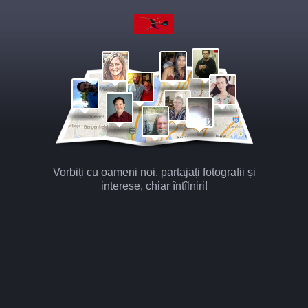
Vorbiți cu oameni noi, partajați fotografii și
interese, chiar întîlniri!