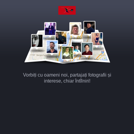
Vorbiți cu oameni noi, partajați fotografii și
interese, chiar întîlniri!