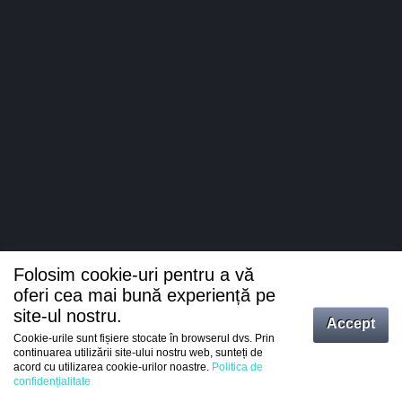
Folosim cookie-uri pentru a vă
oferi cea mai bună experiență pe
site-ul nostru.
Accept
Cookie-urile sunt fișiere stocate în browserul dvs. Prin
Intrați
continuarea utilizării site-ului nostru web, sunteți de
acord cu utilizarea cookie-urilor noastre.
Politica de
Înregistrare
confidențialitate