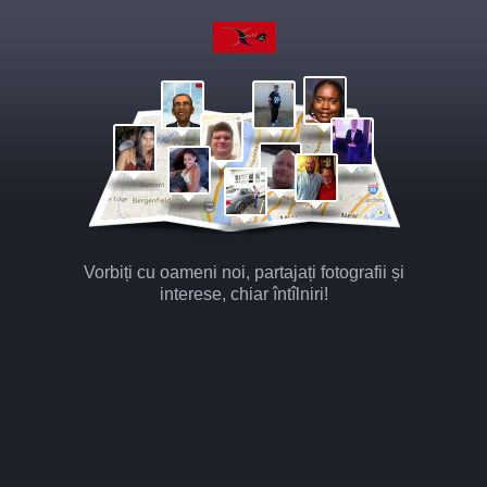
Vorbiți cu oameni noi, partajați fotografii și
interese, chiar întîlniri!