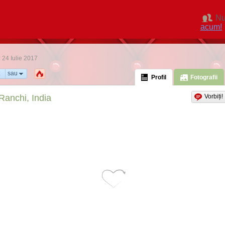
Nu
acum!
: 24 Iulie 2017
sau
Profil
Fotografii
Ranchi, India
Vorbiți!