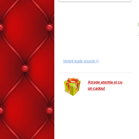
Vedeţi toate pozele ()
Atrage atenția ei cu
un cadou!