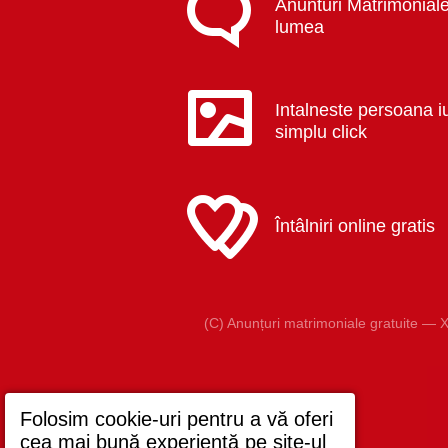
Anunturi Matrimoniale
lumea
Intalneste persoana i
simplu click
Întâlniri online gratis
(C) Anunțuri matrimoniale gratuite — X
Folosim cookie-uri pentru a vă oferi
cea mai bună experiență pe site-ul