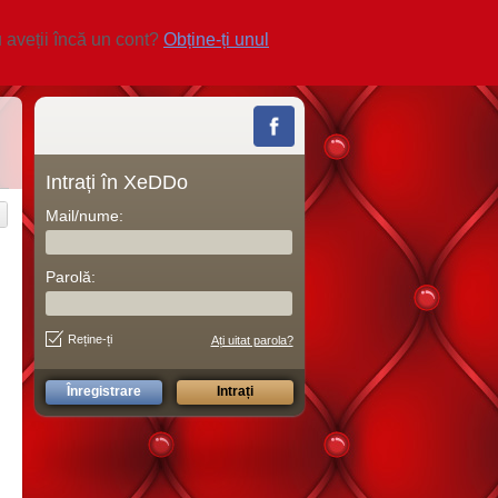
 aveții încă un cont?
Obține-ți unul
Intrați în XeDDo
Mail/nume:
Parolă:
Reține-ți
Ați uitat parola?