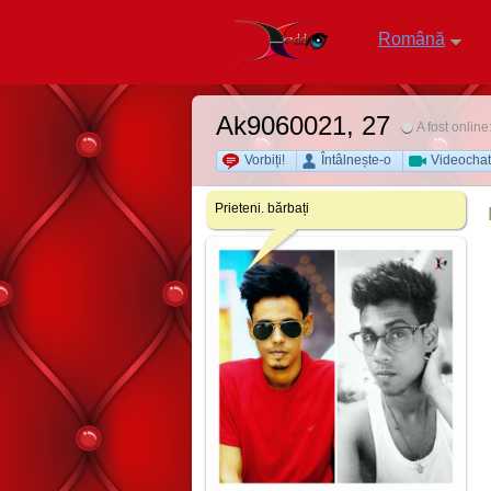
Română
Ak9060021
, 27
A fost online
Vorbiți!
Întâlnește-o
Videochat
Prieteni. bărbați