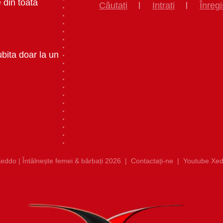
 din toata
Căutați
Intrați
Înregi
ubita doar la un
eddo | Întâlnește femei & bărbați 2026
|
Contactați-ne
|
Youtube Xed