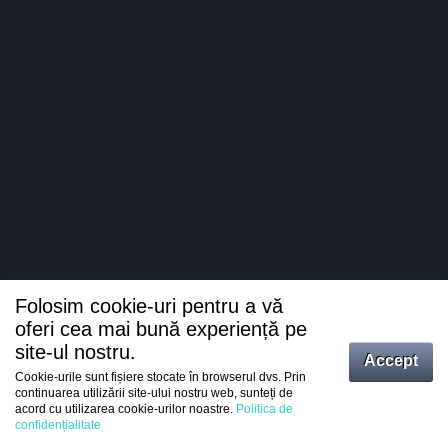
Folosim cookie-uri pentru a vă
oferi cea mai bună experiență pe
site-ul nostru.
Accept
Cookie-urile sunt fișiere stocate în browserul dvs. Prin
Intrați
continuarea utilizării site-ului nostru web, sunteți de
acord cu utilizarea cookie-urilor noastre.
Politica de
Înregistrare
confidențialitate