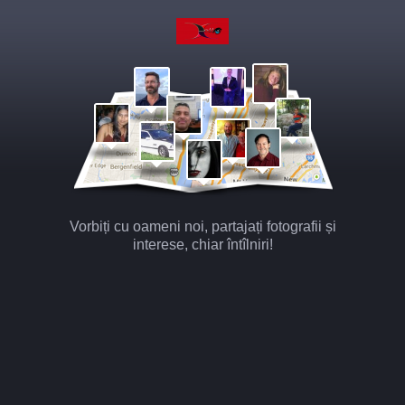
Vorbiți cu oameni noi, partajați fotografii și
interese, chiar întîlniri!