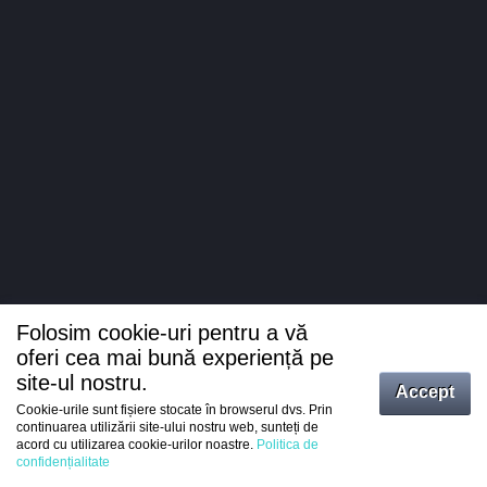
Folosim cookie-uri pentru a vă
oferi cea mai bună experiență pe
site-ul nostru.
Accept
Cookie-urile sunt fișiere stocate în browserul dvs. Prin
Intrați
continuarea utilizării site-ului nostru web, sunteți de
acord cu utilizarea cookie-urilor noastre.
Politica de
Înregistrare
confidențialitate