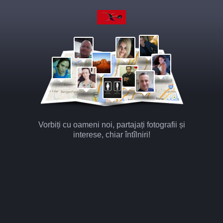
Vorbiți cu oameni noi, partajați fotografii și
interese, chiar întîlniri!