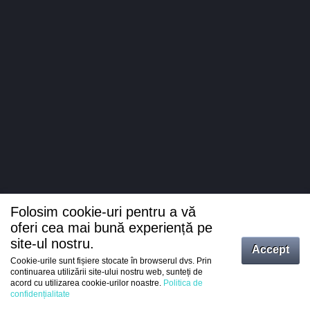
Folosim cookie-uri pentru a vă
oferi cea mai bună experiență pe
site-ul nostru.
Accept
Cookie-urile sunt fișiere stocate în browserul dvs. Prin
Intrați
continuarea utilizării site-ului nostru web, sunteți de
acord cu utilizarea cookie-urilor noastre.
Politica de
Înregistrare
confidențialitate