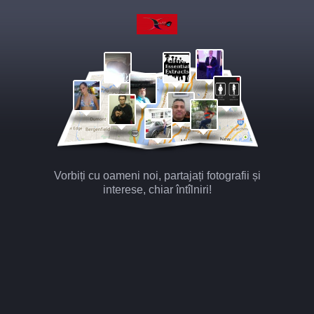
Vorbiți cu oameni noi, partajați fotografii și
interese, chiar întîlniri!