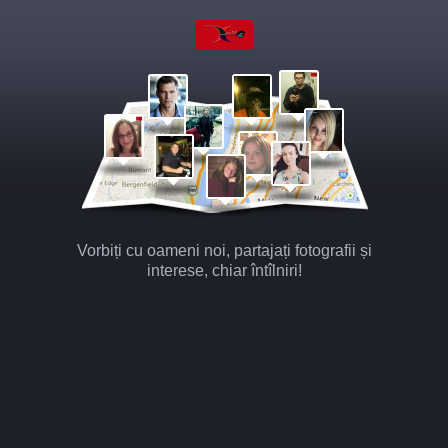
Vorbiți cu oameni noi, partajați fotografii și
interese, chiar întîlniri!