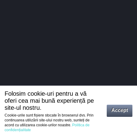
Folosim cookie-uri pentru a vă
oferi cea mai bună experiență pe
site-ul nostru.
Accept
Cookie-urile sunt fișiere stocate în browserul dvs. Prin
Intrați
continuarea utilizării site-ului nostru web, sunteți de
acord cu utilizarea cookie-urilor noastre.
Politica de
Înregistrare
confidențialitate