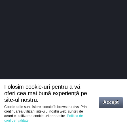
Folosim cookie-uri pentru a vă
oferi cea mai bună experiență pe
site-ul nostru.
Accept
Cookie-urile sunt fișiere stocate în browserul dvs. Prin
Intrați
continuarea utilizării site-ului nostru web, sunteți de
acord cu utilizarea cookie-urilor noastre.
Politica de
Înregistrare
confidențialitate