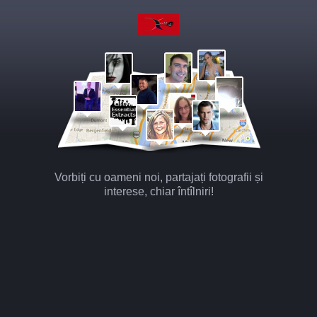
Vorbiți cu oameni noi, partajați fotografii și
interese, chiar întîlniri!