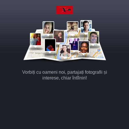
Vorbiți cu oameni noi, partajați fotografii și
interese, chiar întîlniri!