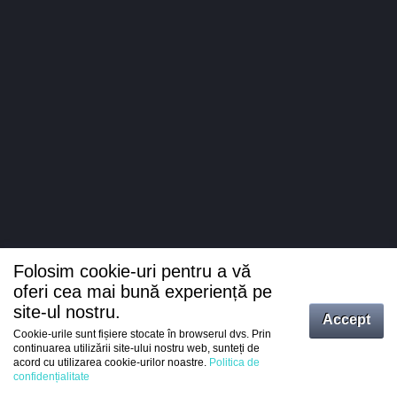
Folosim cookie-uri pentru a vă
oferi cea mai bună experiență pe
site-ul nostru.
Accept
Cookie-urile sunt fișiere stocate în browserul dvs. Prin
Intrați
continuarea utilizării site-ului nostru web, sunteți de
acord cu utilizarea cookie-urilor noastre.
Politica de
Înregistrare
confidențialitate