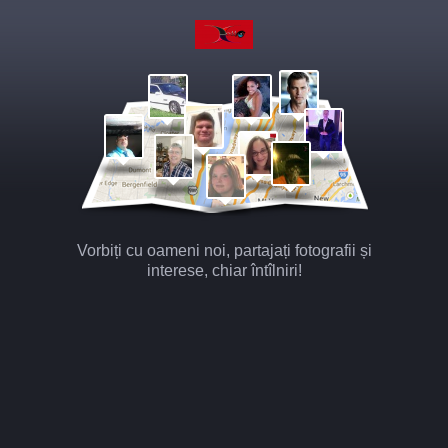
Vorbiți cu oameni noi, partajați fotografii și
interese, chiar întîlniri!