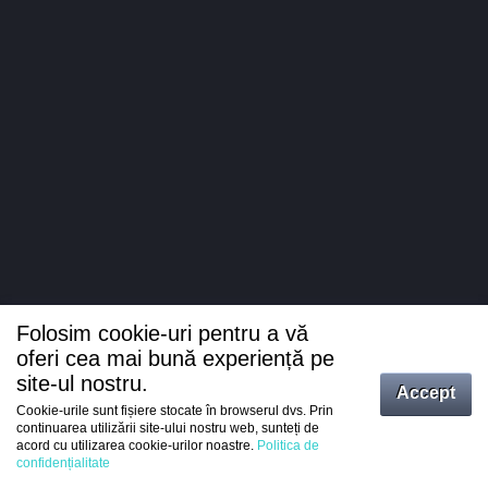
Folosim cookie-uri pentru a vă
oferi cea mai bună experiență pe
site-ul nostru.
Accept
Cookie-urile sunt fișiere stocate în browserul dvs. Prin
Intrați
continuarea utilizării site-ului nostru web, sunteți de
acord cu utilizarea cookie-urilor noastre.
Politica de
Înregistrare
confidențialitate