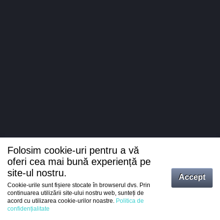
Folosim cookie-uri pentru a vă
oferi cea mai bună experiență pe
site-ul nostru.
Accept
Cookie-urile sunt fișiere stocate în browserul dvs. Prin
Intrați
continuarea utilizării site-ului nostru web, sunteți de
acord cu utilizarea cookie-urilor noastre.
Politica de
Înregistrare
confidențialitate