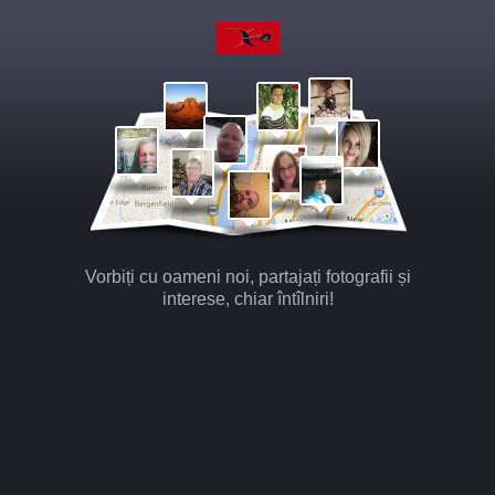
Vorbiți cu oameni noi, partajați fotografii și
interese, chiar întîlniri!