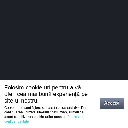
Folosim cookie-uri pentru a vă
oferi cea mai bună experiență pe
site-ul nostru.
Accept
Cookie-urile sunt fișiere stocate în browserul dvs. Prin
Intrați
continuarea utilizării site-ului nostru web, sunteți de
acord cu utilizarea cookie-urilor noastre.
Politica de
Înregistrare
confidențialitate