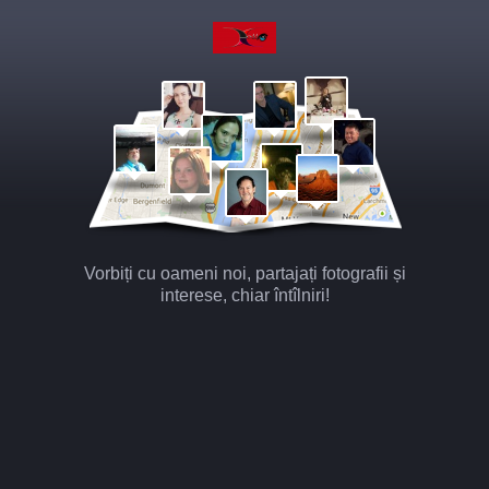
Vorbiți cu oameni noi, partajați fotografii și
interese, chiar întîlniri!