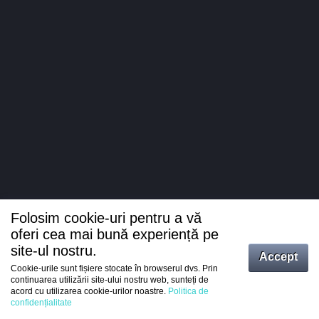
Folosim cookie-uri pentru a vă
oferi cea mai bună experiență pe
site-ul nostru.
Accept
Cookie-urile sunt fișiere stocate în browserul dvs. Prin
Intrați
continuarea utilizării site-ului nostru web, sunteți de
acord cu utilizarea cookie-urilor noastre.
Politica de
Înregistrare
confidențialitate