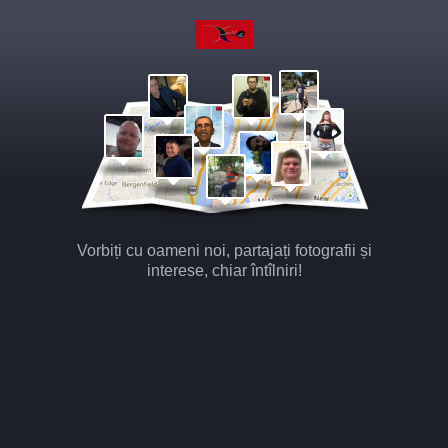
Vorbiți cu oameni noi, partajați fotografii și
interese, chiar întîlniri!