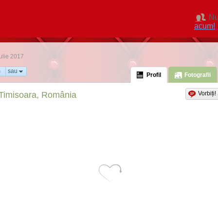
Nu
acum!
Iulie 2017
m
sau
Profil
Fotografii
Timisoara, România
Vorbiți!