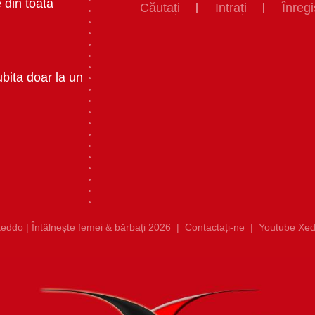
 din toata
Căutați
Intrați
Înregi
ubita doar la un
eddo | Întâlnește femei & bărbați 2026
|
Contactați-ne
|
Youtube Xed