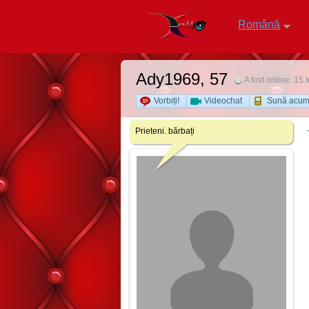
Română
Ady1969
, 57
A fost online: 15 
Vorbiți!
Videochat
Sună acu
Prieteni. bărbați