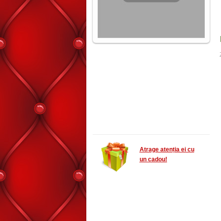
Atrage atenția ei cu
un cadou!