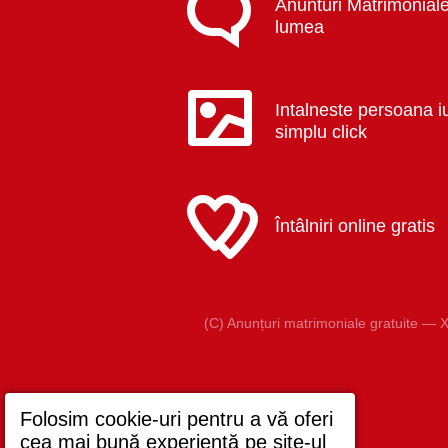
Anunturi Matrimoniale
lumea
Intalneste persoana i
simplu click
Întâlniri online gratis
(C) Anunțuri matrimoniale gratuite — X
Folosim cookie-uri pentru a vă oferi
cea mai bună experiență pe site-ul