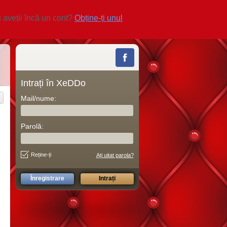
 aveții încă un cont?
Obține-ți unul
Intrați în XeDDo
Mail/nume:
Parolă:
Reține-ți
Ați uitat parola?