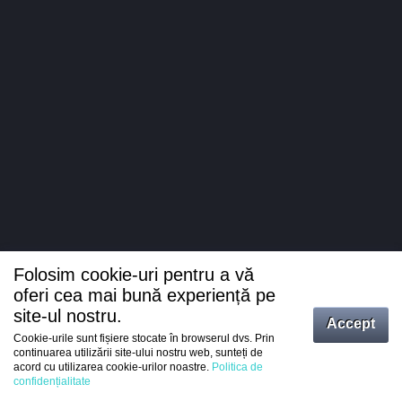
Folosim cookie-uri pentru a vă
oferi cea mai bună experiență pe
site-ul nostru.
Accept
Cookie-urile sunt fișiere stocate în browserul dvs. Prin
Intrați
continuarea utilizării site-ului nostru web, sunteți de
acord cu utilizarea cookie-urilor noastre.
Politica de
Înregistrare
confidențialitate