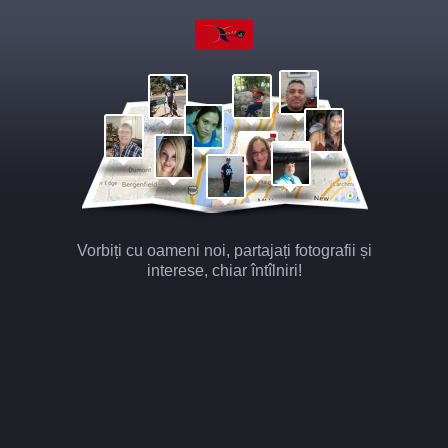
Vorbiți cu oameni noi, partajați fotografii și
interese, chiar întîlniri!