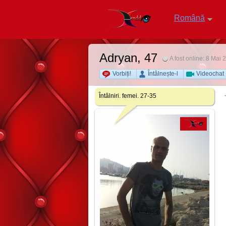
Română
Adryan
, 47
A fost online: 8 Mai 
Vorbiți!
Întâlnește-l
Videochat
Întâlniri. femei. 27-35