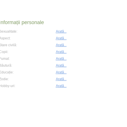
Informații personale
Sexualitate:
Arată...
Aspect:
Arată...
Stare civilă:
Arată...
Copii:
Arată...
Fumat:
Arată...
Băutură:
Arată...
Educație:
Arată...
Zodie:
Arată...
Hobby-uri:
Arată...