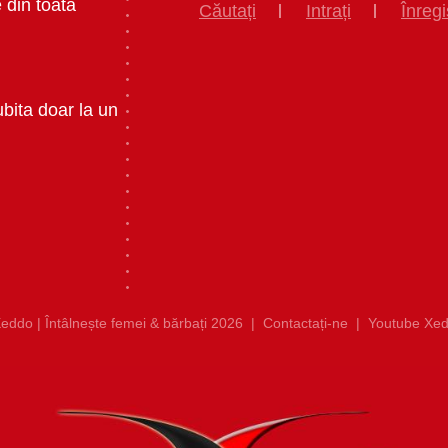
 din toata
Căutați
Intrați
Înregi
ubita doar la un
eddo | Întâlnește femei & bărbați 2026
|
Contactați-ne
|
Youtube Xed