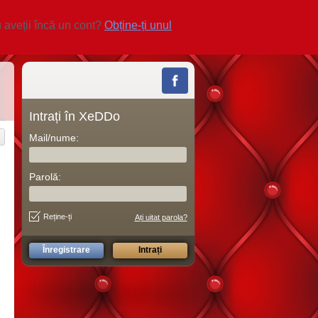
 aveții încă un cont?
Obține-ți unul
Intrați în XeDDo
Mail/nume:
Parolă:
Reține-ți
Ați uitat parola?