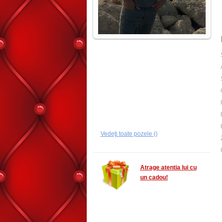
Vedeţi toate pozele ()
Atrage atentia lui cu
un cadou!