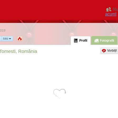
Nu
acum!
2019
sau
Profil
Fotografii
Tomesti, România
Vorbiți!