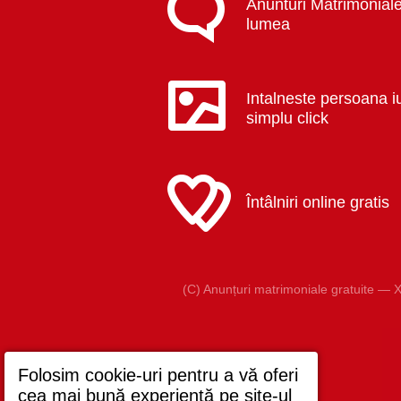
Anunturi Matrimoniale
lumea
Intalneste persoana i
simplu click
Întâlniri online gratis
(C) Anunțuri matrimoniale gratuite — X
Folosim cookie-uri pentru a vă oferi
cea mai bună experiență pe site-ul