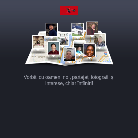
Vorbiți cu oameni noi, partajați fotografii și
interese, chiar întîlniri!