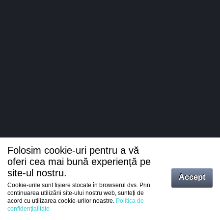
Folosim cookie-uri pentru a vă
oferi cea mai bună experiență pe
site-ul nostru.
Accept
Cookie-urile sunt fișiere stocate în browserul dvs. Prin
Intrați
continuarea utilizării site-ului nostru web, sunteți de
acord cu utilizarea cookie-urilor noastre.
Politica de
Înregistrare
confidențialitate