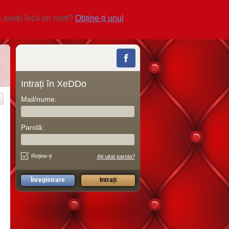
 aveții încă un cont?
Obține-ți unul
Intrați în XeDDo
Mail/nume:
Parolă:
Reține-ți
Ați uitat parola?