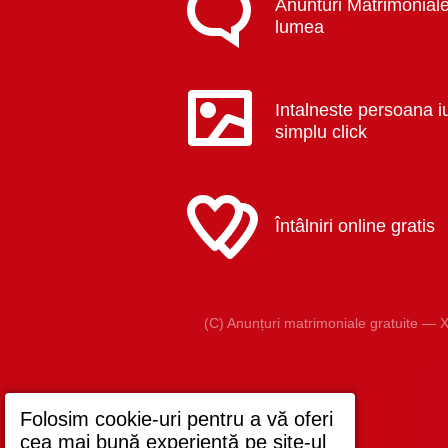
Anunturi Matrimoniale
lumea
Intalneste persoana i
simplu click
Întâlniri online gratis
(C) Anunțuri matrimoniale gratuite — X
Folosim cookie-uri pentru a vă oferi
cea mai bună experiență pe site-ul