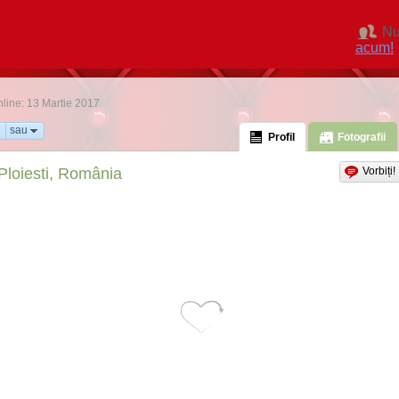
Nu
acum!
nline: 13 Martie 2017
sau
Profil
Fotografii
Ploiesti, România
Vorbiți!