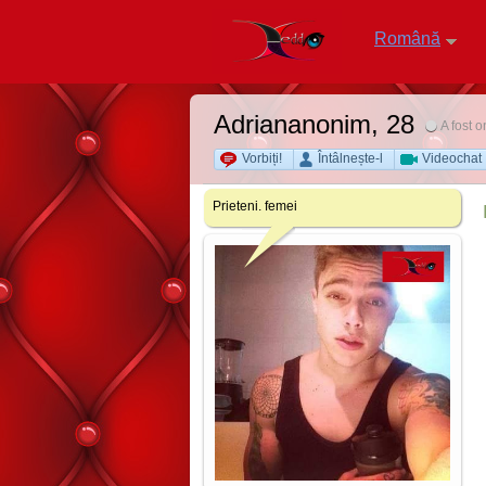
Română
Adriananonim
, 28
A fost o
Vorbiți!
Întâlnește-l
Videochat
Prieteni. femei