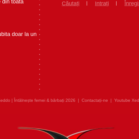
 din toata
Căutați
Intrați
Înregi
ubita doar la un
eddo | Întâlnește femei & bărbați 2026
|
Contactați-ne
|
Youtube Xed