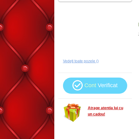
Vedeţi toate pozele ()
Cont
Verificat
Atrage atentia lui cu
un cadou!