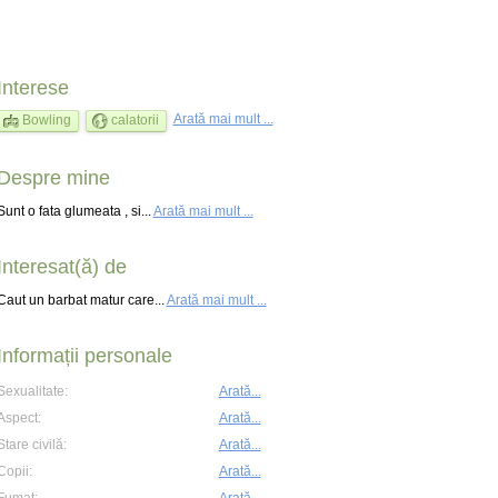
Interese
Arată mai mult ...
Bowling
calatorii
Despre mine
Sunt o fata glumeata , si...
Arată mai mult ...
Interesat(ă) de
Caut un barbat matur care...
Arată mai mult ...
Informații personale
Sexualitate:
Arată...
Aspect:
Arată...
Stare civilă:
Arată...
Copii:
Arată...