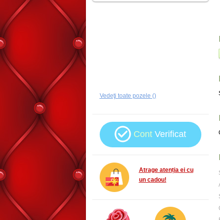
Vedeţi toate pozele ()
Cont
Verificat
Atrage atenția ei cu
un cadou!