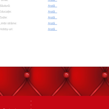
Fumat:
Arată...
Băutură:
Arată...
Educație:
Arată...
Zodie:
Arată...
Limbi străine:
Arată...
Hobby-uri:
Arată...