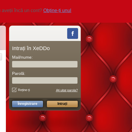
 aveții încă un cont?
Obține-ți unul
Intrați în XeDDo
Mail/nume:
Parolă:
Reține-ți
Ați uitat parola?