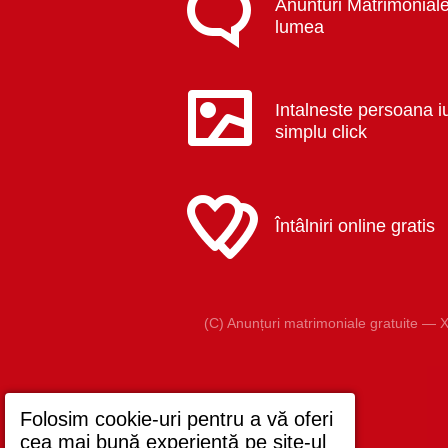
Anunturi Matrimoniale
lumea
Intalneste persoana i
simplu click
Întâlniri online gratis
(C) Anunțuri matrimoniale gratuite — X
Folosim cookie-uri pentru a vă oferi
cea mai bună experiență pe site-ul