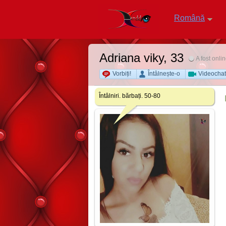
Română
Adriana viky
, 33
A fost onli
Vorbiți!
Întâlnește-o
Videochat
Întâlniri. bărbați. 50-80