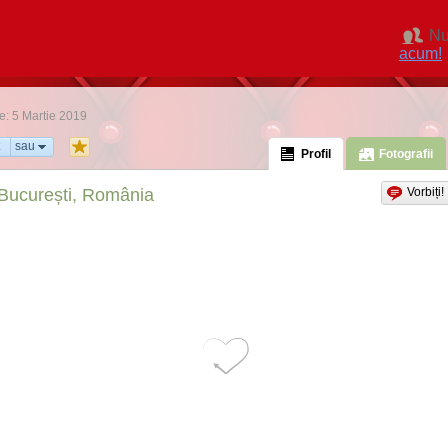
Nu
acum!
ne: 5 Martie 2019
sau
Profil
Fotografii
București, România
Vorbiți!