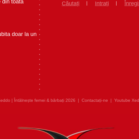
 din toata
Căutați
Intrați
Înregi
ubita doar la un
eddo | Întâlnește femei & bărbați 2026
|
Contactați-ne
|
Youtube Xed