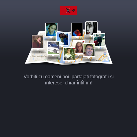
Vorbiți cu oameni noi, partajați fotografii și
interese, chiar întîlniri!