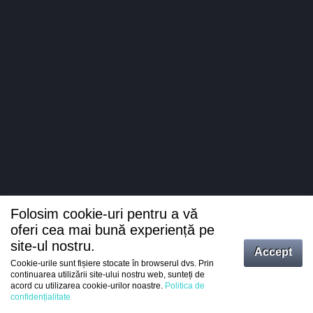
Folosim cookie-uri pentru a vă
oferi cea mai bună experiență pe
site-ul nostru.
Accept
Cookie-urile sunt fișiere stocate în browserul dvs. Prin
Intrați
continuarea utilizării site-ului nostru web, sunteți de
acord cu utilizarea cookie-urilor noastre.
Politica de
Înregistrare
confidențialitate