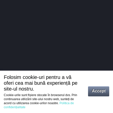
Folosim cookie-uri pentru a vă
oferi cea mai bună experiență pe
site-ul nostru.
Accept
Cookie-urile sunt fișiere stocate în browserul dvs. Prin
Intrați
continuarea utilizării site-ului nostru web, sunteți de
acord cu utilizarea cookie-urilor noastre.
Politica de
Înregistrare
confidențialitate