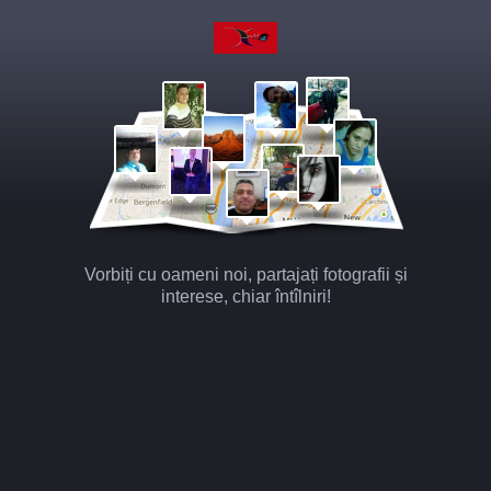
Vorbiți cu oameni noi, partajați fotografii și
interese, chiar întîlniri!