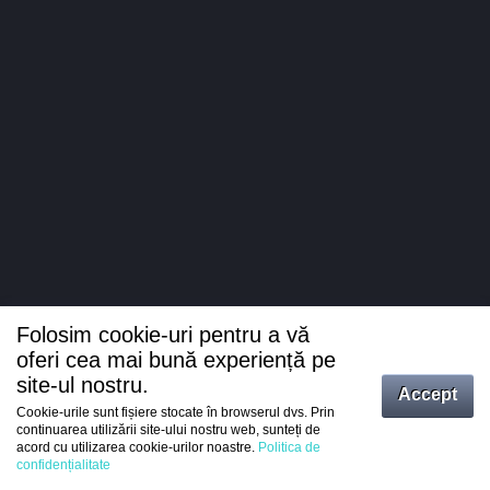
Folosim cookie-uri pentru a vă
oferi cea mai bună experiență pe
site-ul nostru.
Accept
Cookie-urile sunt fișiere stocate în browserul dvs. Prin
Intrați
continuarea utilizării site-ului nostru web, sunteți de
acord cu utilizarea cookie-urilor noastre.
Politica de
Înregistrare
confidențialitate