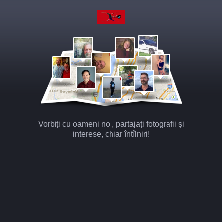
Vorbiți cu oameni noi, partajați fotografii și
interese, chiar întîlniri!