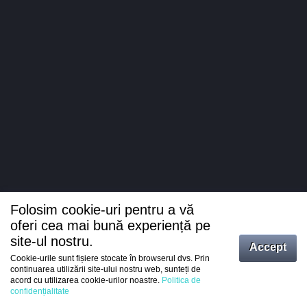
Folosim cookie-uri pentru a vă
oferi cea mai bună experiență pe
site-ul nostru.
Accept
Cookie-urile sunt fișiere stocate în browserul dvs. Prin
Intrați
continuarea utilizării site-ului nostru web, sunteți de
acord cu utilizarea cookie-urilor noastre.
Politica de
Înregistrare
confidențialitate