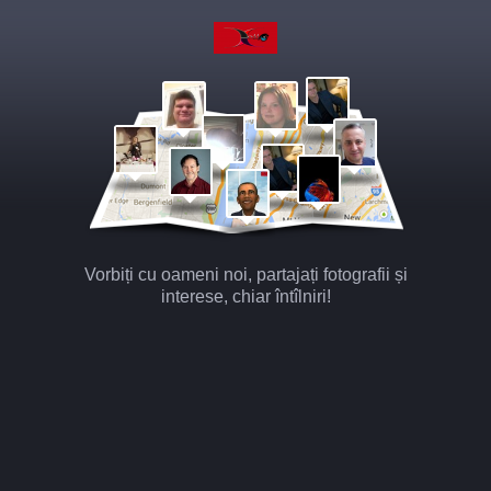
Vorbiți cu oameni noi, partajați fotografii și
interese, chiar întîlniri!