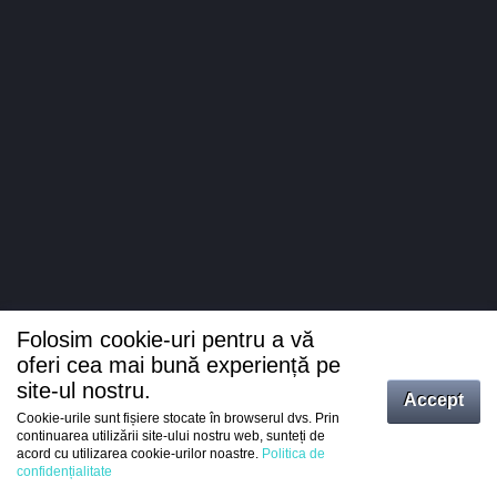
Folosim cookie-uri pentru a vă
oferi cea mai bună experiență pe
site-ul nostru.
Accept
Cookie-urile sunt fișiere stocate în browserul dvs. Prin
Intrați
continuarea utilizării site-ului nostru web, sunteți de
acord cu utilizarea cookie-urilor noastre.
Politica de
Înregistrare
confidențialitate