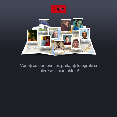
Vorbiți cu oameni noi, partajați fotografii și
interese, chiar întîlniri!