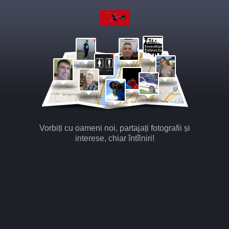
Vorbiți cu oameni noi, partajați fotografii și
interese, chiar întîlniri!