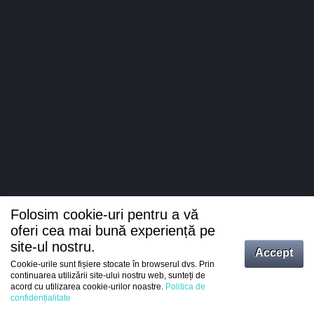
Folosim cookie-uri pentru a vă
oferi cea mai bună experiență pe
site-ul nostru.
Accept
Cookie-urile sunt fișiere stocate în browserul dvs. Prin
Intrați
continuarea utilizării site-ului nostru web, sunteți de
acord cu utilizarea cookie-urilor noastre.
Politica de
Înregistrare
confidențialitate