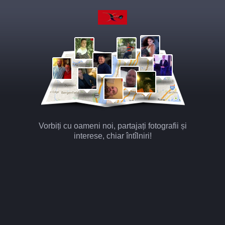
Vorbiți cu oameni noi, partajați fotografii și
interese, chiar întîlniri!