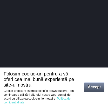
Folosim cookie-uri pentru a vă
oferi cea mai bună experiență pe
site-ul nostru.
Accept
Cookie-urile sunt fișiere stocate în browserul dvs. Prin
Intrați
continuarea utilizării site-ului nostru web, sunteți de
acord cu utilizarea cookie-urilor noastre.
Politica de
Înregistrare
confidențialitate