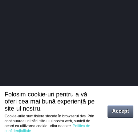
Folosim cookie-uri pentru a vă
oferi cea mai bună experiență pe
site-ul nostru.
Accept
Cookie-urile sunt fișiere stocate în browserul dvs. Prin
Intrați
continuarea utilizării site-ului nostru web, sunteți de
acord cu utilizarea cookie-urilor noastre.
Politica de
Înregistrare
confidențialitate