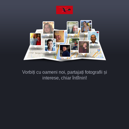
Vorbiți cu oameni noi, partajați fotografii și
interese, chiar întîlniri!