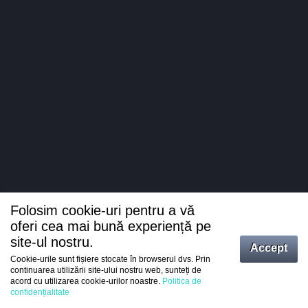
Folosim cookie-uri pentru a vă
oferi cea mai bună experiență pe
site-ul nostru.
Accept
Cookie-urile sunt fișiere stocate în browserul dvs. Prin
Intrați
continuarea utilizării site-ului nostru web, sunteți de
acord cu utilizarea cookie-urilor noastre.
Politica de
Înregistrare
confidențialitate