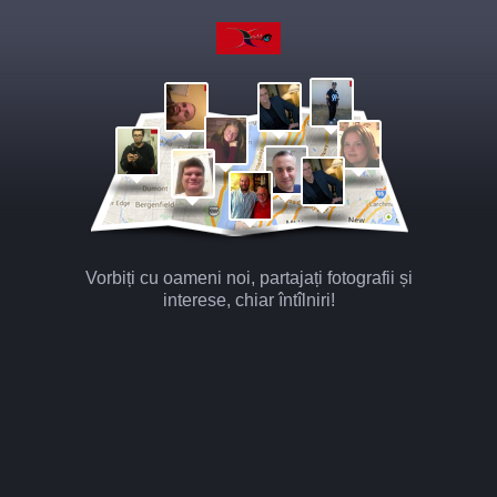
Vorbiți cu oameni noi, partajați fotografii și
interese, chiar întîlniri!