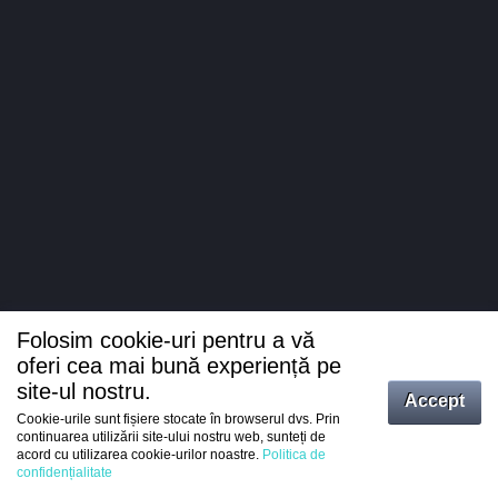
Folosim cookie-uri pentru a vă
oferi cea mai bună experiență pe
site-ul nostru.
Accept
Cookie-urile sunt fișiere stocate în browserul dvs. Prin
Intrați
continuarea utilizării site-ului nostru web, sunteți de
acord cu utilizarea cookie-urilor noastre.
Politica de
Înregistrare
confidențialitate