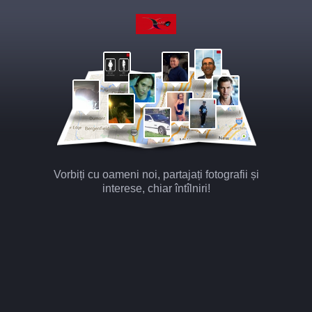
Vorbiți cu oameni noi, partajați fotografii și
interese, chiar întîlniri!